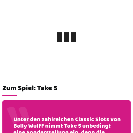
Zum Spiel: Take 5
Unter den zahlreichen Classic Slots von
Bally Wulff nimmt Take 5 unbedingt
eine Sonderstellung ein, denn die