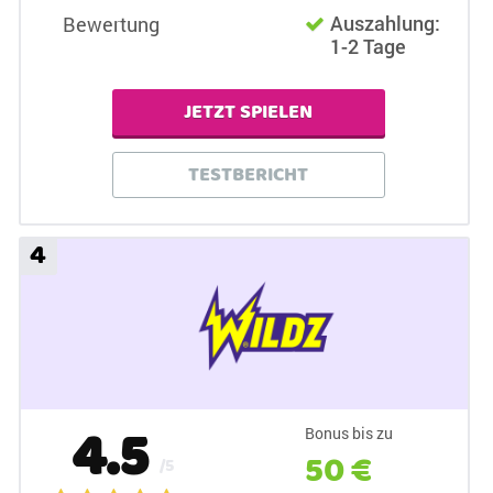
Auszahlung:
Bewertung
1-2 Tage
JETZT SPIELEN
TESTBERICHT
4
4.5
Bonus bis zu
50 €
/5