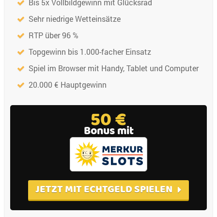
Bis 5x Vollbildgewinn mit Glücksrad
Sehr niedrige Wetteinsätze
RTP über 96 %
Topgewinn bis 1.000-facher Einsatz
Spiel im Browser mit Handy, Tablet und Computer
20.000 € Hauptgewinn
50 €
Bonus mit
JETZT MIT ECHTGELD SPIELEN