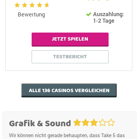
Auszahlung:
Bewertung
1-2 Tage
JETZT SPIELEN
TESTBERICHT
ALLE 136 CASINOS VERGLEICHEN
Grafik & Sound
Wir können nicht gerade behaupten, dass Take 5 das