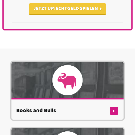
JETZT UM ECHTGELD SPIELEN
Books and Bulls