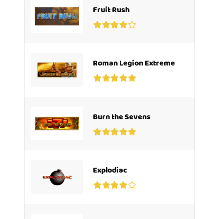
Fruit Rush
Roman Legion Extreme
Burn the Sevens
Explodiac