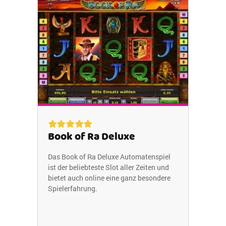
Book of Ra Deluxe
Das Book of Ra Deluxe Automatenspiel
ist der beliebteste Slot aller Zeiten und
bietet auch online eine ganz besondere
Spielerfahrung.