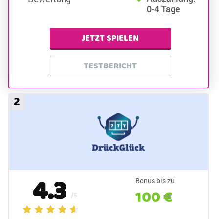
0-4 Tage
JETZT SPIELEN
TESTBERICHT
2
4.3
Bonus bis zu
100 €
/5