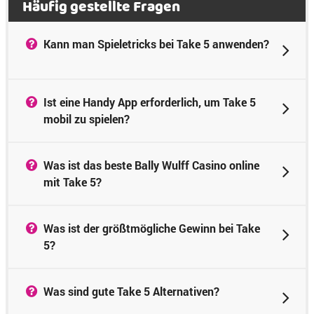
Häufig gestellte Fragen
Kann man Spieletricks bei Take 5 anwenden?
Ist eine Handy App erforderlich, um Take 5
mobil zu spielen?
Was ist das beste Bally Wulff Casino online
mit Take 5?
Was ist der größtmögliche Gewinn bei Take
5?
Was sind gute Take 5 Alternativen?