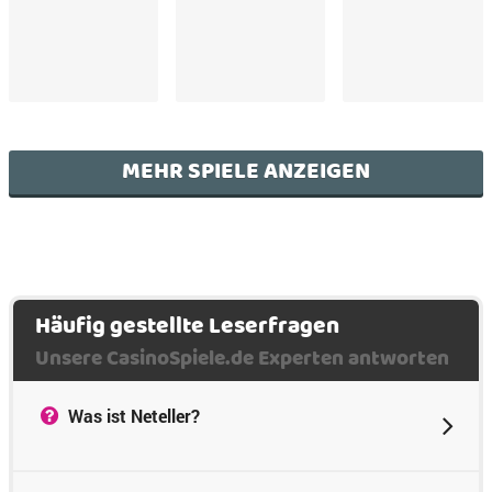
MEHR SPIELE ANZEIGEN
Häufig gestellte Leserfragen
Unsere CasinoSpiele.de Experten antworten
Was ist Neteller?