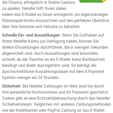
die Chance, erfolgreich in Online Casinos
zu spielen. Neteller hilft Ihnen dabei,
indem das E-Wallet es Ihnen ermöglicht, ein eigenständiges
Glücksspiel-Konto einzurichten und den perfekten Überblick
über Ihre Gewinne und Verluste zu behalten.
Schnelle Ein- und Auszahlungen:
Wenn Sie Guthaben auf
Ihrem Neteller Konto zur Verfügung haben, können Sie
direkte Einzahlungen durchführen, die in wenigen Sekunden
abgewickelt sind. Auch Auszahlungen sind besonders
schnell, da der Transfer an ein E-Wallet keine Banklaufzeit
benötigt und direkt durchgeführt wird. So beträgt die
durchschnittliche Auszahlungsdauer mit dem E-Payment
System weniger als 24 Stunden.
Sicherheit:
Bei Neteller Zahlungen im Netz sind Sie durch
Ihre persönliche Kontonummer und Ihr Passwort geschützt.
Zudem gibt es eine Echtzeitüberwachung durch das Neteller
Sicherheitsteam. Verglichen mit anderen Zahlungsmethoden
wie der Kreditkarten oder PayPal Zahlung ist das E-Wallet