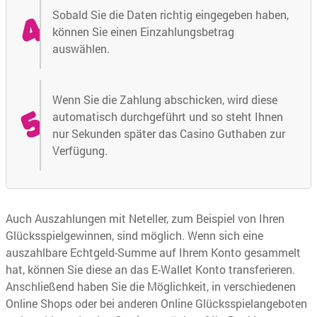
Sobald Sie die Daten richtig eingegeben haben,
können Sie einen Einzahlungsbetrag
auswählen.
Wenn Sie die Zahlung abschicken, wird diese
automatisch durchgeführt und so steht Ihnen
nur Sekunden später das Casino Guthaben zur
Verfügung.
Auch Auszahlungen mit Neteller, zum Beispiel von Ihren
Glücksspielgewinnen, sind möglich. Wenn sich eine
auszahlbare Echtgeld-Summe auf Ihrem Konto gesammelt
hat, können Sie diese an das E-Wallet Konto transferieren.
Anschließend haben Sie die Möglichkeit, in verschiedenen
Online Shops oder bei anderen Online Glücksspielangeboten