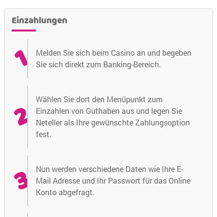
Einzahlungen
Melden Sie sich beim Casino an und begeben
Sie sich direkt zum Banking-Bereich.
Wählen Sie dort den Menüpunkt zum
Einzahlen von Guthaben aus und legen Sie
Neteller als Ihre gewünschte Zahlungsoption
fest.
Nun werden verschiedene Daten wie Ihre E-
Mail Adresse und Ihr Passwort für das Online
Konto abgefragt.