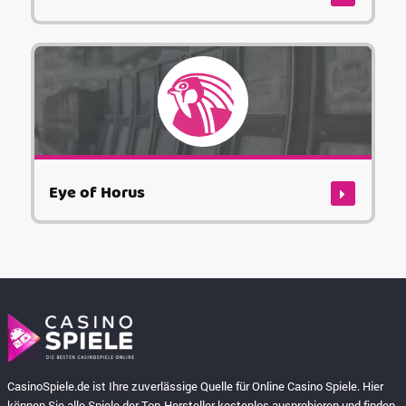
Eye of Horus
CasinoSpiele.de ist Ihre zuverlässige Quelle für Online Casino Spiele. Hier
können Sie alle Spiele der Top-Hersteller kostenlos ausprobieren und finden