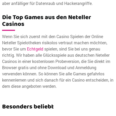
aber anfälliger für Datenraub und Hackerangriffe.
Die Top Games aus den Neteller
Casinos
Wenn Sie sich zuerst mit den Casino Spielen der Online
Neteller Spielotheken risikolos vertraut machen möchten,
bevor Sie um
Echtgeld
spielen, sind Sie bei uns genau
richtig. Wir haben alle Glücksspiele aus deutschen Neteller
Casinos in einer kostenlosen Probeversion, die Sie direkt im
Browser gratis und ohne Download und Anmeldung
verwenden können. So können Sie alle Games gefahrlos
kennenlernen und sich danach für ein Casino entscheiden, in
dem diese angeboten werden.
Besonders beliebt