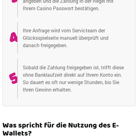
angeben und die Zahlung in der Regel mit
Ihrem Casino Passwort bestätigen.
Ihre Anfrage wird vom Servicteam der
Glücksspielseite manuell überprüft und
danach freigegeben.
Sobald die Zahlung freigegeben ist, trifft diese
ohne Banklaufzeit direkt auf Ihrem Konto ein.
So dauert es oft nur wenige Stunden, bis Sie
Ihren Gewinn erhalten.
Was spricht für die Nutzung des E-
Wallets?