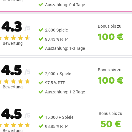
Auszahlung: 0-4 Tage
4.3
/5
Bonus bis zu
2,800 Spiele
100 €
98,43 % RTP
Bewertung
Auszahlung: 1-3 Tage
4.5
/5
Bonus bis zu
2,000 + Spiele
100 €
97,5 % RTP
Bewertung
Auszahlung: 1-2 Tage
4.5
/5
Bonus bis zu
15,000 + Spiele
50 €
98,85 % RTP
Bewertung