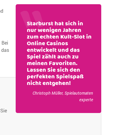
nd
Starburst hat sich in
nur wenigen Jahren
zum echten Kult-Slot in
Online Casinos
 Bei
entwickelt und das
e das
Spiel zählt auch zu
meinen Favoriten.
Lassen Sie sich den
perfekten Spielspaß
nicht entgehen!
Christoph Müller, Spielautomaten
experte
 Sie