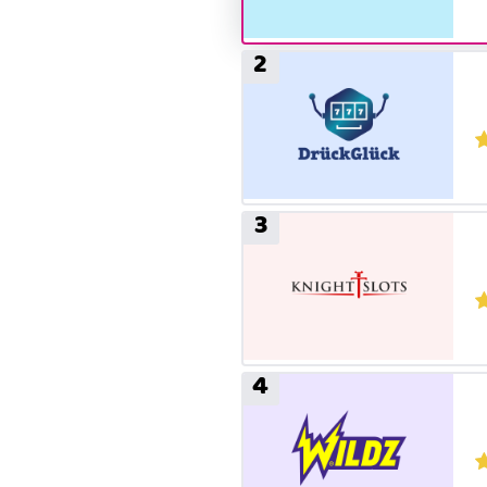
2
3
4