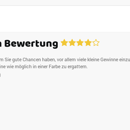
en Bewertung
dem Sie gute Chancen haben, vor allem viele kleine Gewinne einz
ine wie möglich in einer Farbe zu ergattern.
d