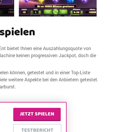
 spielen
nt bietet Ihnen eine Auszahlungsquote von
 Machine keinen progressiven Jackpot, doch die
len können, getestet und in einer Top-Liste
ele weitere Aspekte bei den Anbietern getestet.
arburst.
JETZT SPIELEN
TESTBERICHT