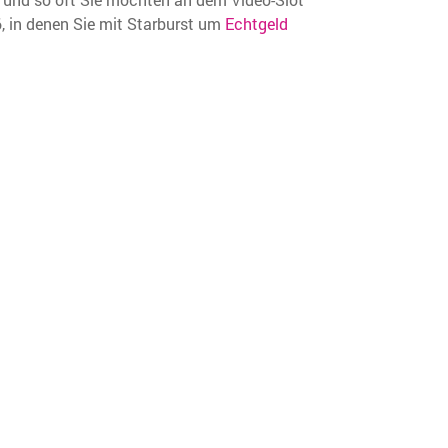
, in denen Sie mit Starburst um
Echtgeld