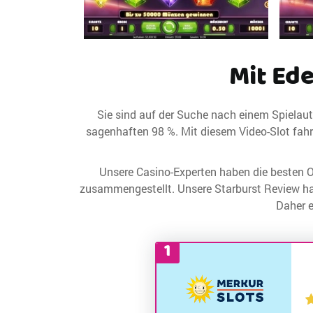
Mit Ede
Sie sind auf der Suche nach einem Spiela
sagenhaften 98 %. Mit diesem Video-Slot fahre
Unsere Casino-Experten haben die besten On
zusammengestellt. Unsere Starburst Review h
Daher e
1