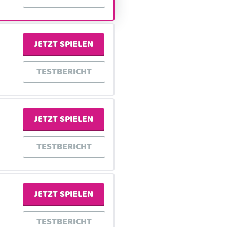
JETZT SPIELEN
TESTBERICHT
JETZT SPIELEN
TESTBERICHT
JETZT SPIELEN
TESTBERICHT