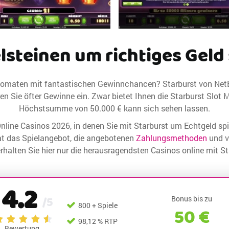
lsteinen um richtiges Geld
utomaten mit fantastischen Gewinnchancen? Starburst von NetE
n Sie öfter Gewinne ein. Zwar bietet Ihnen die Starburst Slot
Höchstsumme von 50.000 € kann sich sehen lassen.
line Casinos 2026, in denen Sie mit Starburst um Echtgeld spie
at das Spielangebot, die angebotenen
Zahlungsmethoden
und vi
rhalten Sie hier nur die herausragendsten Casinos online mit St
4.2
/5
Bonus bis zu
800 + Spiele
50 €
98,12 % RTP
Bewertung