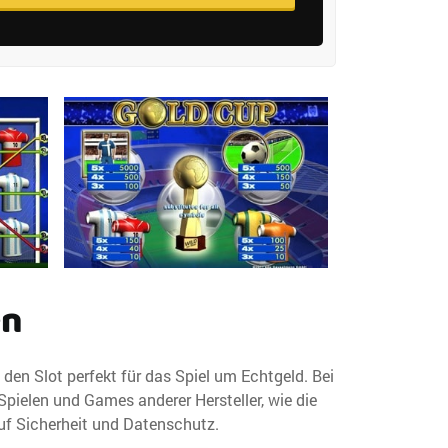
en
en Slot perfekt für das Spiel um Echtgeld. Bei
pielen und Games anderer Hersteller, wie die
auf Sicherheit und Datenschutz.