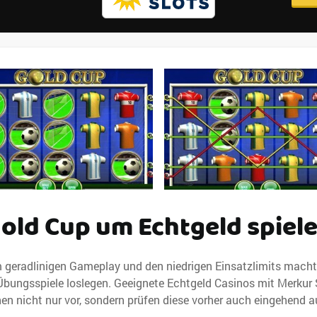
old Cup um Echtgeld spiel
eradlinigen Gameplay und den niedrigen Einsatzlimits macht d
bungsspiele loslegen. Geeignete Echtgeld Casinos mit Merkur S
hnen nicht nur vor, sondern prüfen diese vorher auch eingehend 