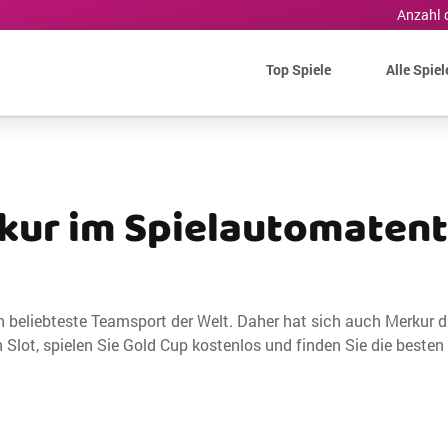
Anzahl 
Top Spiele
Alle Spiel
kur im Spielautomatent
ch beliebteste Teamsport der Welt. Daher hat sich auch Merkur
 Slot, spielen Sie Gold Cup kostenlos und finden Sie die besten