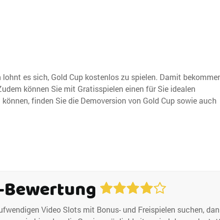
ch lohnt es sich, Gold Cup kostenlos zu spielen. Damit bekomme
Zudem können Sie mit Gratisspielen einen für Sie idealen
en können, finden Sie die Demoversion von Gold Cup sowie auch
n-Bewertung
endigen Video Slots mit Bonus- und Freispielen suchen, dann i