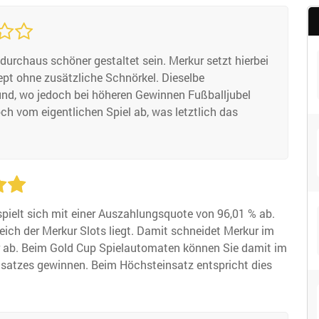
durchaus schöner gestaltet sein. Merkur setzt hierbei
ept ohne zusätzliche Schnörkel. Dieselbe
nd, wo jedoch bei höheren Gewinnen Fußballjubel
ch vom eigentlichen Spiel ab, was letztlich das
pielt sich mit einer Auszahlungsquote von 96,01 % ab.
reich der Merkur Slots liegt. Damit schneidet Merkur im
r ab. Beim Gold Cup Spielautomaten können Sie damit im
nsatzes gewinnen. Beim Höchsteinsatz entspricht dies