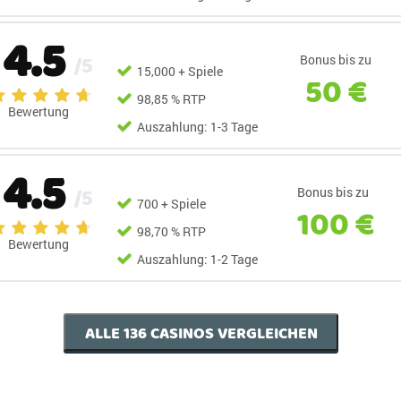
4.5
/5
Bonus bis zu
15,000 + Spiele
50 €
98,85 % RTP
Bewertung
Auszahlung: 1-3 Tage
4.5
/5
Bonus bis zu
700 + Spiele
100 €
98,70 % RTP
Bewertung
Auszahlung: 1-2 Tage
ALLE 136 CASINOS VERGLEICHEN