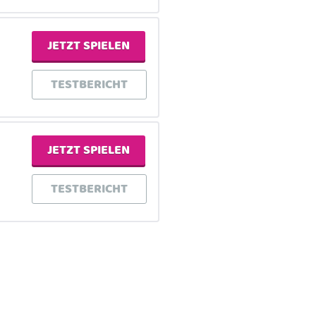
JETZT SPIELEN
TESTBERICHT
JETZT SPIELEN
TESTBERICHT