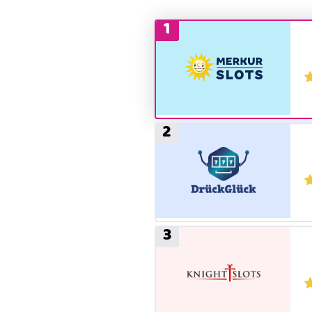
1
2
3