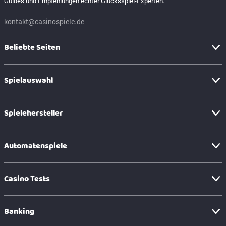
Guides und Empfehlungen echter Glücksspiel-Experten.
kontakt@casinospiele.de
Beliebte Seiten
Spielauswahl
Spielehersteller
Automatenspiele
Casino Tests
Banking