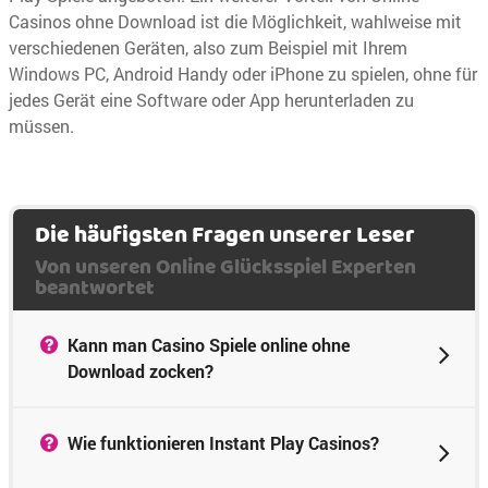
Casinos ohne Download ist die Möglichkeit, wahlweise mit
verschiedenen Geräten, also zum Beispiel mit Ihrem
Windows PC, Android Handy oder iPhone zu spielen, ohne für
jedes Gerät eine Software oder App herunterladen zu
müssen.
Die häufigsten Fragen unserer Leser
Von unseren Online Glücksspiel Experten
beantwortet
Kann man Casino Spiele online ohne
Download zocken?
Wie funktionieren Instant Play Casinos?