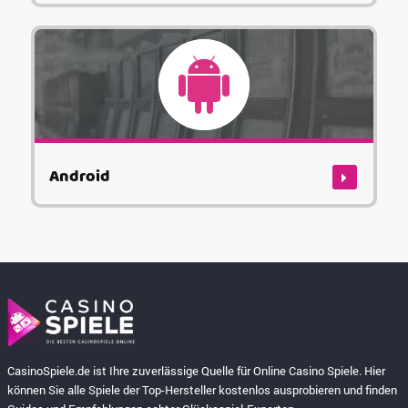
Android
CasinoSpiele.de ist Ihre zuverlässige Quelle für Online Casino Spiele. Hier
können Sie alle Spiele der Top-Hersteller kostenlos ausprobieren und finden