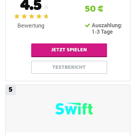
4.5
50 €
/5
Auszahlung:
Bewertung
1-3 Tage
JETZT SPIELEN
TESTBERICHT
5